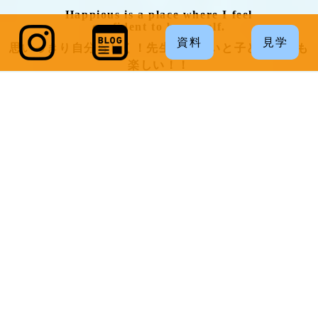
Happious is a place where I feel
confident to be myself.
資料
見学
思いっきり自分らしく！
先生が楽しいと子どもたちも
楽しい！！
ハピオスインターナショナルスクール
企業主導
型の保育園です
大阪市中央区南船場1-8-11日
宝アラメゾンビル
大阪中央区のハピオス
インターナショナルスクールが
大切にする3つの柱
ゆたか
で
たくましい
心
と
からだ、
違
いを飛び越える力
で
世界とつながる
ために